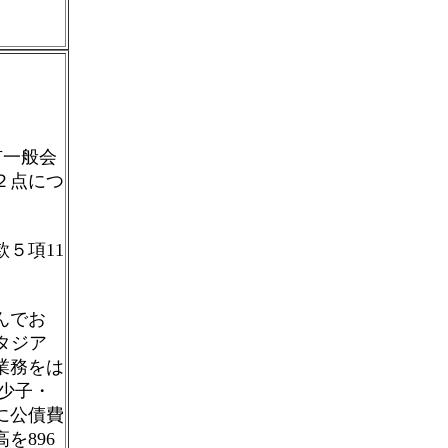
市一般会
２点につ
５項11
んでお
スタジア
業務をは
、少子・
に公債費
を896