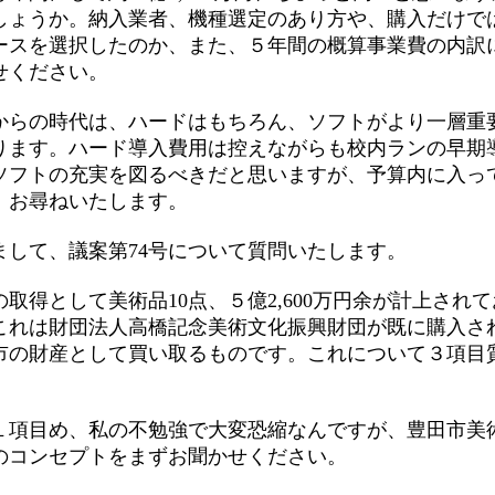
しょうか。納入業者、機種選定のあり方や、購入だけで
ースを選択したのか、また、５年間の概算事業費の内訳
せください。
らの時代は、ハードはもちろん、ソフトがより一層重
ります。ハード導入費用は控えながらも校内ランの早期
ソフトの充実を図るべきだと思いますが、予算内に入っ
、お尋ねいたします。
して、議案第74号について質問いたします。
取得として美術品10点、５億2,600万円余が計上され
これは財団法人高橋記念美術文化振興財団が既に購入さ
市の財産として買い取るものです。これについて３項目
。
項目め、私の不勉強で大変恐縮なんですが、豊田市美
のコンセプトをまずお聞かせください。