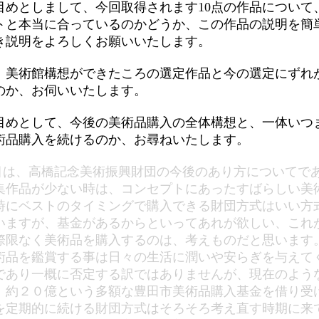
めとしまして、今回取得されます10点の作品について
トと本当に合っているのかどうか、この作品の説明を簡
き説明をよろしくお願いいたします。
美術館構想ができたころの選定作品と今の選定にずれ
のか、お伺いいたします。
めとして、今後の美術品購入の全体構想と、一体いつ
術品購入を続けるのか、お尋ねいたします。
目は、高橋記念美術振興財団の今後のあり方についてで
集作品が少ない時は、コンセプトにあったすばらしい美
時にベストのタイミングで購入できる財団方式はいい方
いますが、基金があるからといってあれが欲しい、これ
際限なく美術品を購入するのは、考えものだと思います
術品を鑑賞する事は日々の生活に潤いや安らぎを与えて
であり一概に否定する訳ではありませんが、現在のよう
、約２０億という多額な豊田市美術品購入基金を借り受
を定期的に続ける財団方式はそろそろ考え直す時期に来