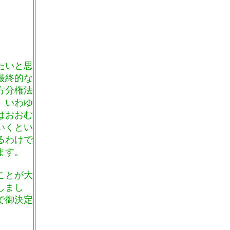
たいと思
最終的な
方分権法
、いわゆ
はおおむ
いくとい
るわけで
ます。
ことが大
しまし
で御決定