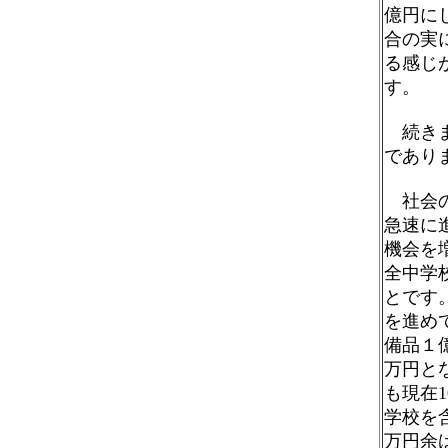
億円に
合の実
る感じ
す。
続きま
であり
社会の
急速に
機会を
全中学
とです
を進め
備品１億
万円と
も現在
学校を
万円余