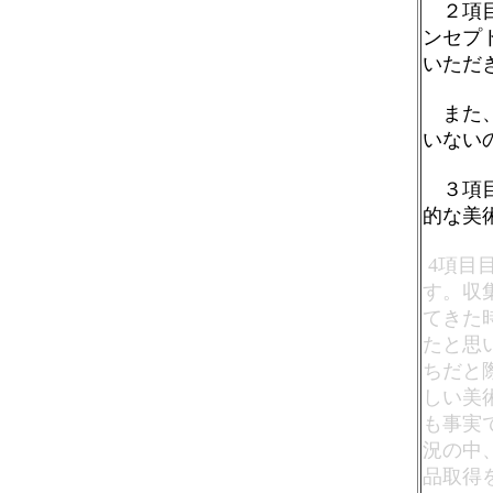
２項目
ンセプ
いただ
また、
いない
３項目
的な美
4項目
す。収
てきた
たと思
ちだと
しい美
も事実
況の中
品取得