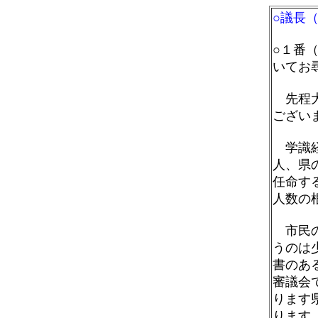
○議長
○１番
いてお
先程大
ござい
学識経
人、県
任命す
人数の
市民の
うのは
書のあ
審議会
ります
ります