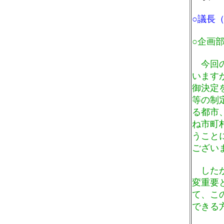
○議長
○企画
今回の
います
御決定
等の制
る都市
ね市町
うこと
ござい
したが
変重要
て、こ
できる