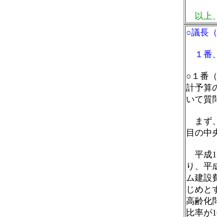
以上、
○議長
１番、
○１番
計予算
いて質
まず、
目の中
平成1
り、平成
ム建設
じめと
高齢化
比率が