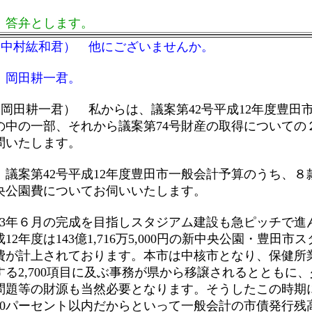
答弁とします。
（中村紘和君） 他にございませんか。
岡田耕一君。
（岡田耕一君） 私からは、議案第42号平成12年度豊田
の中の一部、それから議案第74号財産の取得についての
問いたします。
議案第42号平成12年度豊田市一般会計予算のうち、８款
央公園費についてお伺いいたします。
3年６月の完成を目指しスタジアム建設も急ピッチで進
12年度は143億1,716万5,000円の新中央公園・豊田市
費が計上されております。本市は中核市となり、保健所
する2,700項目に及ぶ事務が県から移譲されるとともに
問題等の財源も当然必要となります。そうしたこの時期
10パーセント以内だからといって一般会計の市債発行残高