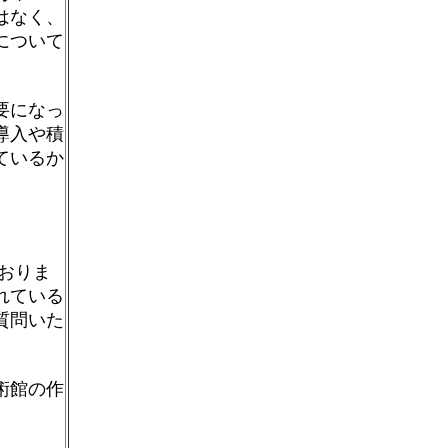
はなく、
について
要になっ
導入や積
ているか
ておりま
れている
質問いた
術館の作