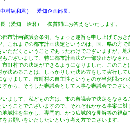
（中村紘和君） 愛知企画部長。
部長（愛知 治君） 御質問にお答えをいたします。
都市計画審議会条例、ちょっと趣旨を申し上げておき
が、これまでの都市計画決定というのは、国、県の方で
をいただくということであったわけでございますが、地
定もございまして、特に都市計画法の一部改正がなされ
、市町村での決定ができるようになりました。このこと
村が決めることは、しっかりした決め方をして実行して
になりまして、市町村の自主性というものが当然問われ
ますから、そうした審議会として大事な審議会でござい
いまして、私どもの方は、市の審議会で決定をなさる
ということでございますので、それぞれかかる事案に対
の地域性を生かし、専門的、かつ広域的な見解等の視点
方をお願いをいたしたいという考え方でございます。