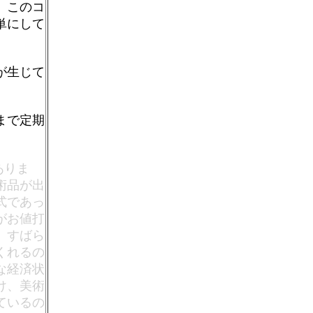
、このコ
単にして
が生じて
まで定期
ありま
術品が出
式であっ
がお値打
。すばら
くれるの
な経済状
け、美術
ているの