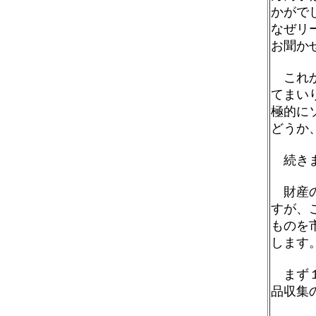
かがで
なぜリ
お聞か
これか
てまい
極的に
どうか
続きま
財産の
すが、
ものを
します
まず１
品収集