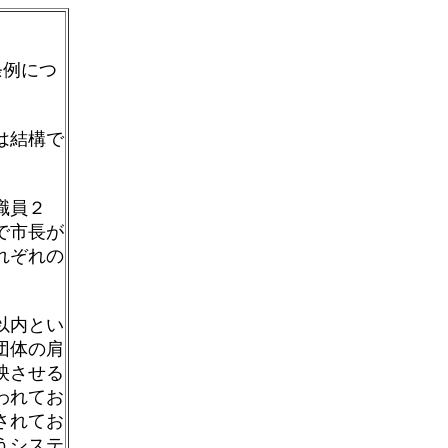
条例につ
は結構で
職員２
で市長が
れぞれの
以内とい
団体の肩
映させる
われてお
されてお
うシステ