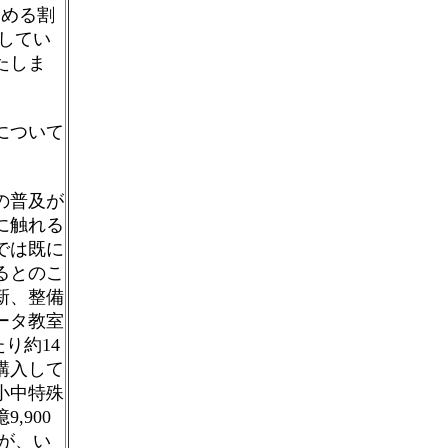
占める割
出してい
たしま
について
の普及が
に触れる
では既に
るとのこ
新、整備
ータ教室
り約14
購入して
小中特殊
,900
すが、い