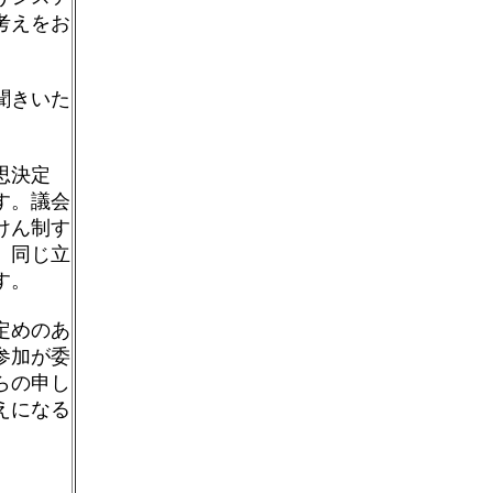
考えをお
聞きいた
思決定
す。議会
けん制す
、同じ立
す。
定めのあ
参加が委
らの申し
えになる