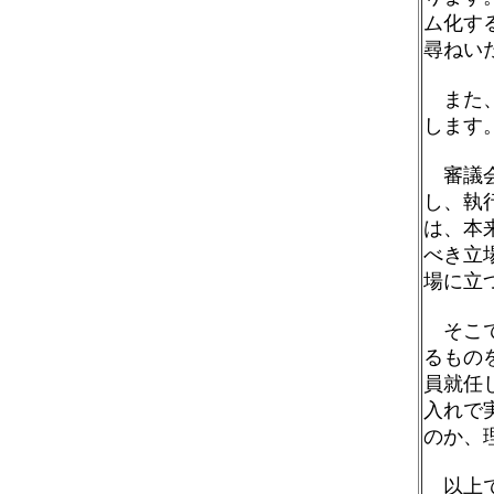
ム化す
尋ねい
また、
します
審議会
し、執
は、本
べき立
場に立
そこで
るもの
員就任
入れで
のか、
以上