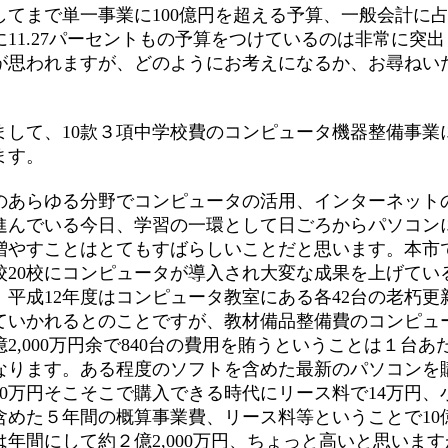
してまで単一事業に100億円を超える予算、一般会計に
に11.27パーセントもの予算をつけているのは非常に突
が思われますが、どのようにお考えになるか、お尋ねい
して、10款３項中学校費のコンピュータ機器整備事業
ます。
あらゆる分野でコンピュータの活用、インターネット
進んでいる今日、学習の一環として日ごろからパソコン
増やすことはとてもすばらしいことだと思います。本市
校20校にコンピュータが導入され大変な成果を上げてい
。平成12年度はコンピュータ教室にある各42台の老朽更
ていかれるとのことですが、教材備品整備費のコンピュ
2,000万円余で840台の費用を賄うということは１台あた
なります。ある程度のソフトを含めた最新のパソコンを
10万円そこそこで購入できる時代にリース料で14万円、
含めた５年間の概算事業費、リース料等ということで10億9
は年間にして約２億2,000万円、ちょっと高いと思いま