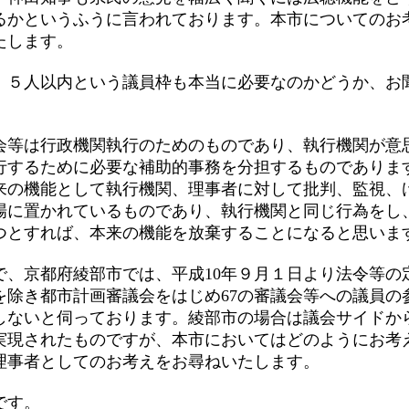
るかというふうに言われております。本市についてのお
たします。
５人以内という議員枠も本当に必要なのかどうか、お
。
等は行政機関執行のためのものであり、執行機関が意
行するために必要な補助的事務を分担するものでありま
来の機能として執行機関、理事者に対して批判、監視、
場に置かれているものであり、執行機関と同じ行為をし
つとすれば、本来の機能を放棄することになると思いま
、京都府綾部市では、平成10年９月１日より法令等の
を除き都市計画審議会をはじめ67の審議会等への議員の
しないと伺っております。綾部市の場合は議会サイドか
実現されたものですが、本市においてはどのようにお考
理事者としてのお考えをお尋ねいたします。
です。