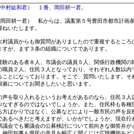
（中村紘和君） １番、岡田耕一君。
（岡田耕一君） 私からは、議案第５号豊田市都市計画
尋ねいたします。
村議員からも御質問がありましたので重複するところ
ますが、まず３条の組織についてであります。
験のある者８人、市議会の議員５人、関係行政機関の
の職員２人、住民３人となっており、それぞれ人数以内
ることになっております。そこで、質問いたします。そ
根拠についてお聞きしたいと思います。
声を取り入れるというお考えがあるのなら、住民３人
少なすぎるのではないでしょうか。また、住民枠も各種
る方ばかりではなく、公募などにより一般市民の声を反
であるべきだと考えますが、いかがでしょうか。現在行
県議会でも審議会の公募検討について前向きな御答弁が
。神田知事も県民の意見を幅広く聞くには広聴機能をど