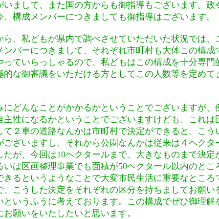
いまして、また国の方からも御指導もございます。政
今、構成メンバーにつきましても御指導はございます。
ら、私どもが県内で調べさせていただいた状況では、
メンバーにつきまして、それぞれ市町村も大体この構成
やっていらっしゃるので、私どもはこの構成を十分専門
極的な御審議をいただける方としてこの人数等を定めて
にどんなことがかかるかということでございますが、
自主性になるかということでございますけども、これは
して２車の道路なんかは市町村で決定ができると、こう
がございますし、それから公園なんかは従来は４ヘクタ
したが、今回は10ヘクタールまで、大きなものまで決定
るいは区画整理事業でも面積が50ヘクタール以内のとこ
できるというようなことで大変市民生活に重要なところ
で、こうした決定をそれぞれの区分を持ちましてお願い
いというふうに考えております。この構成でぜひ御理解
にお願いをいたしたいと思います。