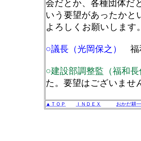
会だとか、各種団体だ
いう要望があったかと
よろしくお願いします
○議長（光岡保之）
福
○建設部調整監（福和
た。要望はございませ
▲ＴＯＰ
ＩＮＤＥＸ
おかだ耕