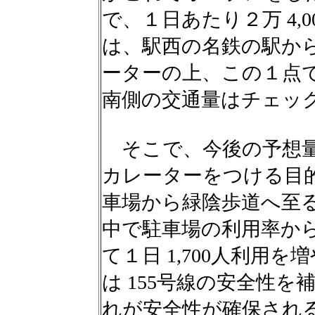
で、１日あたり２万 4,
は、駅西の名鉄の駅か
ーターの上、この１点
南側の交通量はチェッ
そこで、今後の予想量
カレーターをつける目
車場から緑陰歩道へ至
中で駐車場の利用率か
て１日 1,700人利用
は 155号線の安全性
れが安全性が確保され