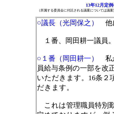
13年12月
（所属する委員会に付託される議案については議案
○議長（光岡保之）
他
１番、岡田耕一議員
○１番（岡田耕一）
私
員給与条例の一部を改
いただきます。16条２
だきます。
これは管理職員特別勤