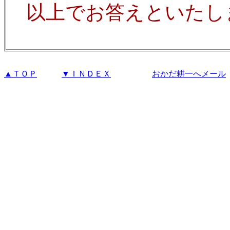
以上でお答えといたし
▲ＴＯＰ
▼ＩＮＤＥＸ
おかだ耕一へメール