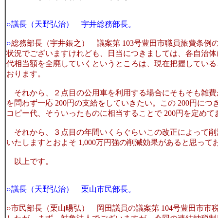
○議長（天野弘治） 宇井総務部長。
○
総務部長（宇井鋹之） 議案第 103号豊田市職員旅費条
状況でございますけれども、日当につきましては、各自治体
代相当額を全廃していくというところは、現在把握している
おります。
それから、２点目の公用車を利用する場合にそもそも雑費
を問わず一応 200円の支給をしていきたい。この 200円
コピー代、そういったものに相当することで 200円を定めて
それから、３点目の年間いくらぐらいこの改正によって削減
いたしますとおよそ 1,000万円強の削減効果があると思って
以上です。
○議長（天野弘治） 栗山市民部長。
○市民部長（栗山暘弘） 岡田議員の議案第 104号豊田市