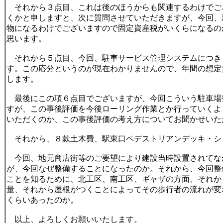
それから３点目、これは後のほうからも関連するわけでご
くかと申しますと、次に質問させていただきますが、今回、
物になるわけでございますので固定資産税がいくらになるの
思います。
それから５点目、今回、駐車サービス管理システムにつき
す。この応分というのが現在わかりませんので、年間の想定
します。
最後にこの項６点目でございますが、今回こういう駐車場
すが、この事後評価を今後ローリング作業とか行っていくよ
いただくのか、この事後評価の考え方についてお聞かせいた
それから、８款土木費、駅東口ペデストリアンデッキ・シ
今回、地元商店街等のご要望により建設当時設置されてな
が、今回なぜ整備することになったのか。それから、今回整
ことを知るために、北工区、南工区、ギャザの方面、それか
量、それから屋根がつくことによってその歩行者の流れが変
くらいあったのか。
以上、よろしくお願いいたします。