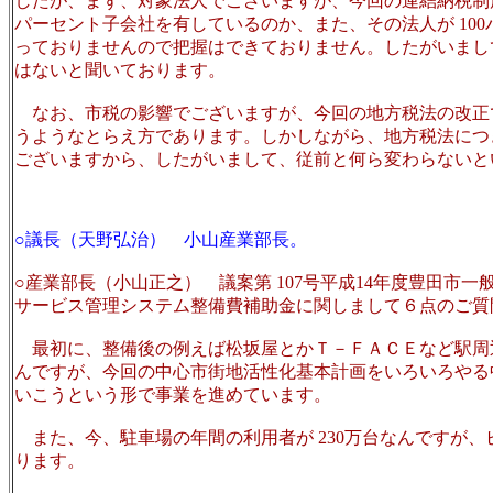
したが、まず、対象法人でございますが、今回の連結納税制度
パーセント子会社を有しているのか、また、その法人が 10
っておりませんので把握はできておりません。したがいまし
はないと聞いております。
なお、市税の影響でございますが、今回の地方税法の改正
うようなとらえ方であります。しかしながら、地方税法につ
ございますから、したがいまして、従前と何ら変わらないと
○議長（天野弘治） 小山産業部長。
○産業部長（小山正之） 議案第 107号平成14年度豊田
サービス管理システム整備費補助金に関しまして６点のご質
最初に、整備後の例えば松坂屋とかＴ－ＦＡＣＥなど駅周
んですが、今回の中心市街地活性化基本計画をいろいろやる
いこうという形で事業を進めています。
また、今、駐車場の年間の利用者が 230万台なんですが、
ります。