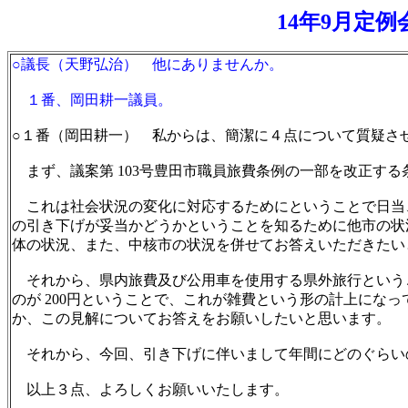
14年9月定
○議長（天野弘治） 他にありませんか。
１番、岡田耕一議員。
○１番（岡田耕一） 私からは、簡潔に４点について質疑さ
まず、議案第 103号豊田市職員旅費条例の一部を改正する
これは社会状況の変化に対応するためにということで日当
の引き下げが妥当かどうかということを知るために他市の状
体の状況、また、中核市の状況を併せてお答えいただきたい
それから、県内旅費及び公用車を使用する県外旅行ということの中で
のが 200円ということで、これが雑費という形の計上にな
か、この見解についてお答えをお願いしたいと思います。
それから、今回、引き下げに伴いまして年間にどのぐらい
以上３点、よろしくお願いいたします。