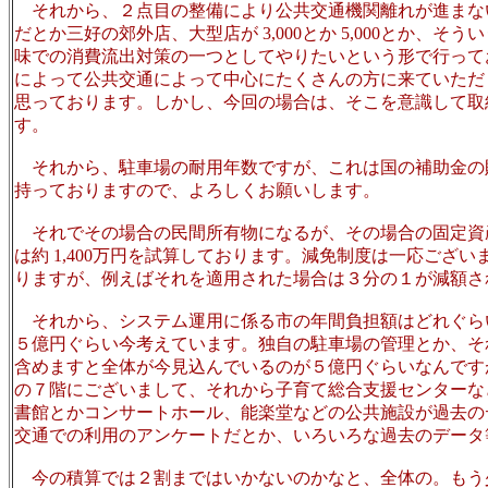
それから、２点目の整備により公共交通機関離れが進まな
だとか三好の郊外店、大型店が 3,000とか 5,000とか
味での消費流出対策の一つとしてやりたいという形で行って
によって公共交通によって中心にたくさんの方に来ていただ
思っております。しかし、今回の場合は、そこを意識して取
す。
それから、駐車場の耐用年数ですが、これは国の補助金の財
持っておりますので、よろしくお願いします。
それでその場合の民間所有物になるが、その場合の固定資
は約 1,400万円を試算しております。減免制度は一応ご
りますが、例えばそれを適用された場合は３分の１が減額さ
それから、システム運用に係る市の年間負担額はどれぐら
５億円ぐらい今考えています。独自の駐車場の管理とか、そ
含めますと全体が今見込んでいるのが５億円ぐらいなんです
の７階にございまして、それから子育て総合支援センターな
書館とかコンサートホール、能楽堂などの公共施設が過去の
交通での利用のアンケートだとか、いろいろな過去のデータ
今の積算では２割まではいかないのかなと、全体の。もう