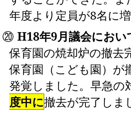
年度より定員が
8
名に
⑳
H18
年
9
月
議会におい
保育園の焼却炉の撤去
保育園（こども園）が
発覚しました。早急の
度中に
撤去が完了しま