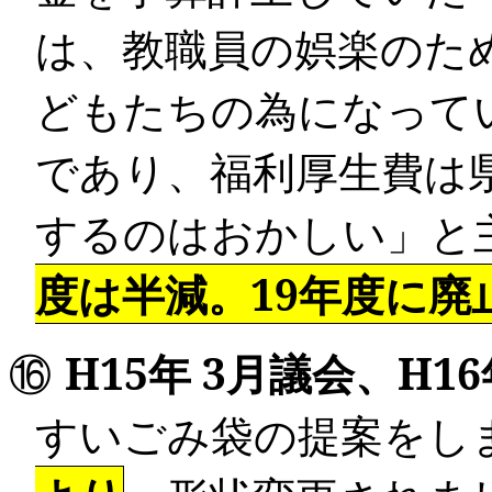
は、教職員の娯楽のた
どもたちの為になって
であり、福利厚生費は
するのはおかしい」と
度は半減。
19
年度に廃
⑯
H15
年
3
月議会、
H16
すいごみ袋の提案をし