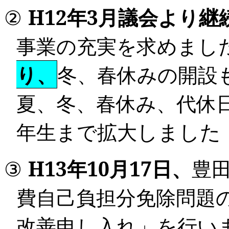
②
H12
年
3
月
議会より継
事業の充実を求めまし
り、
冬、春休みの開設
夏、冬、春休み、代休
年生まで拡大
しました
③
H13
年
10
月
17
日、
豊
費自己負担分免除問題
改善申し入れ」を行い