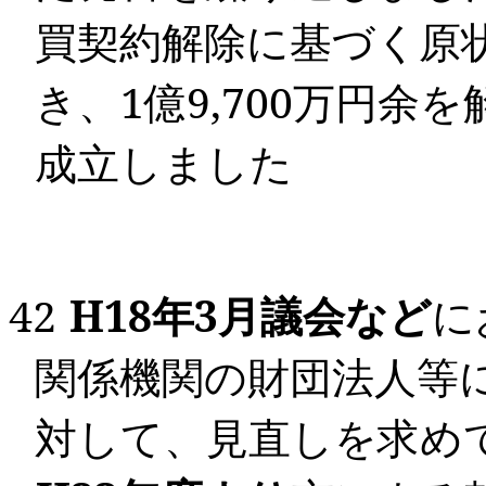
買契約解除に基づく原
き、
1
億
9,700
万円余を
成立しました
42
H
18
年
3
月
議会など
に
関係機関の財団法人等
対して、見直しを求め