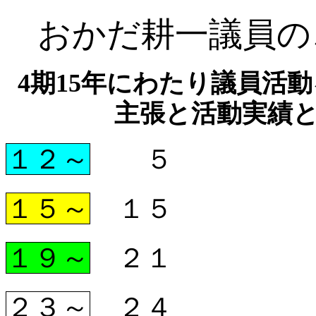
おかだ耕一議員の
4期15年にわたり議員活
主張と活動実績
１２～
５
１５～
１５
１９～
２１
２３～
２４