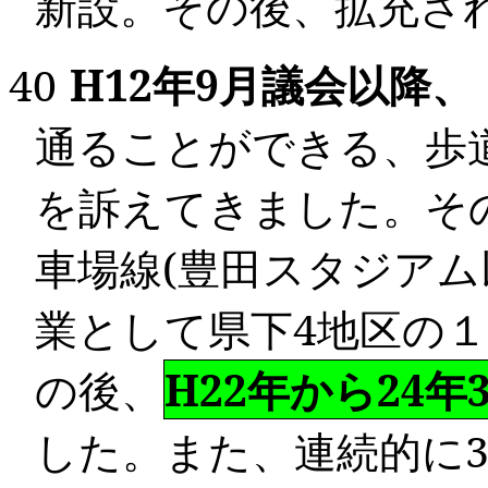
新設。その後、拡充
40
H12
年
9
月議会以降、
通ることができる、歩
を訴えてきました。そ
車場線
(
豊田スタジアム
業として県下
4
地区の
の後、
H22年から
24
年
した。また、連続的に
3