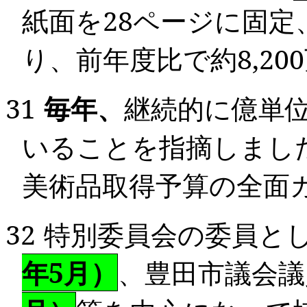
紙面を
28
ページに固定
り、前年度比で約
8,200
31
毎年、
継続的に億単
いることを指摘しまし
美術品取得予算の全面
32
特別委員会の委員と
年
5
月）
、豊田市議会議