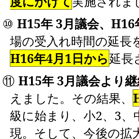
度にかけて
実施されま
⑩
H15
年
3
月議会、
H16
場の受入れ時間の延長
H16年
4
月
1
日から
延長
⑪
H15
年
3
月議会より
継
えました。その結果、
級に始まり、小
2
、
3
、
現。そして、今後の拡