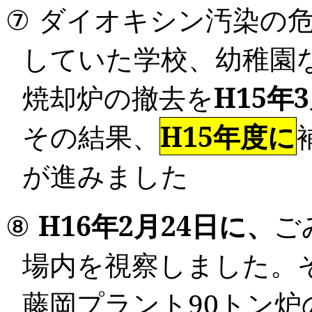
⑦
ダイオキシン汚染の
していた学校、幼稚園
焼却炉の撤去を
H15
年
3
その結果、
H15年度に
が進みました
⑧
H16
年
2
月
24
日に、
ご
場内を視察しました。
藤岡プラント
90
トン炉