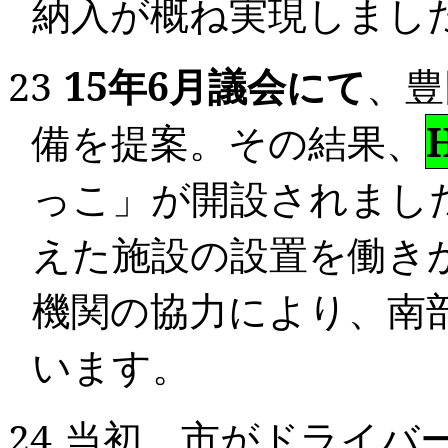
納入が概ね
実現しまし
23
15
年
6
月議会にて
、
豊
備を提案。その結果、
っこ」
が開設
されまし
えた施設の設置を働き
機関の協力により、南
います。
24
当初、市がドライバ