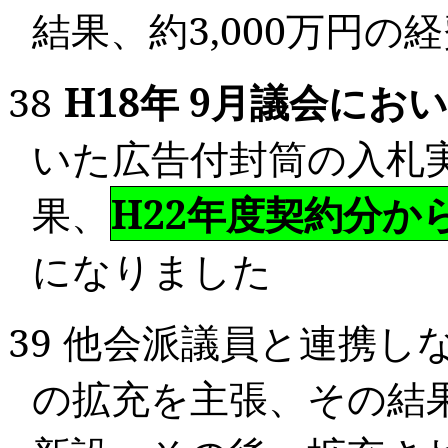
結果、約
3,000
万円の経
38
H
18
年
9
月
議会におい
いた広告付封筒の入札
果、
H22年度契約分か
になりました
39
他会派議員と連携し
の拡充を主張、その結