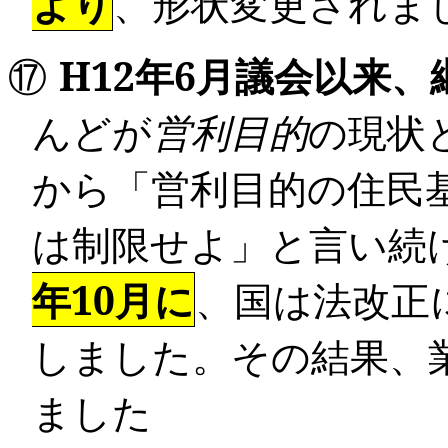
より
、形状変更されま
⑰
H12
年
6
月議会以来、
んどが
営利目的
の現状
から「
営利目的の住民
は制限せよ」と言い続
年
10
月に
、国は法改正
しました。その結果、
ました