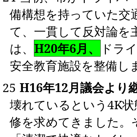
備構想を持っていた交
て、一貫して反対論を
は、
H20年
6
月、
ドライ
安全教育施設を整備し
25
H16
年
12
月議会より
壊れているという
4K
状
修を求めてきました。