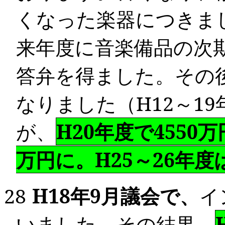
くなった楽器につきま
来年度に音楽備品の次
答弁を得ました。その
なりました（
H12
～
19
が、
H20年度で
4550
万
万円に。
H25
～
26
年度
28
H18
年
9
月議会で、
イ
いました。その結果、