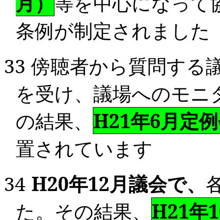
月）
等を中心になって
条例が制定されました
33
傍聴者から質問する
を受け、議場へのモニ
の結果、
H21年
6
月定例
置されています
34
H20
年
12
月議会で、
た。その結果、
H21年
1