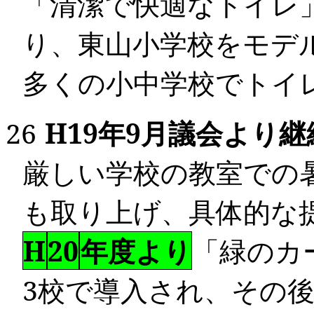
「清潔で快適なトイレ
り、東山小学校をモデ
多くの小中学校でトイ
26
H19
年
9
月議会より
継
厳しい学校の教室での
も取り上げ、具体的な
H
20
年度より
「緑のカ
3
校で導入され、その