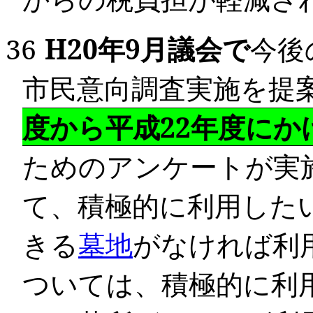
36
H20
年
9
月議会で
今後
市民意向調査実施を提
度から平成
22
年度にか
ためのアンケートが実
て、積極的に利用した
きる
墓地
がなければ利
ついては、積極的に利