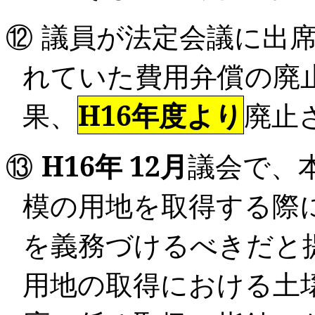
⑫
議員が法定会議に出
れていた費用弁償の廃
果、
H16年度より
廃止
⑬
H16
年
12
月
議会で、
模の用地を取得する際
を義務づけるべきだと
用地の取得における土