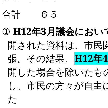
合計 ６５
①
H12
年
3
月
議会におい
開された資料は、市民
張。その結果、
H12年
開した場合を除いたも
し、市民の方々が自由
た