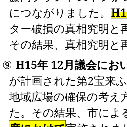
につながりました。
H1
ター破損の真相究明と
その結果、真相究明と
⑨
H15
年
12
月議会にお
が計画された
第
2
宝来
地域広場の確保の考え
た。その結果、市によ