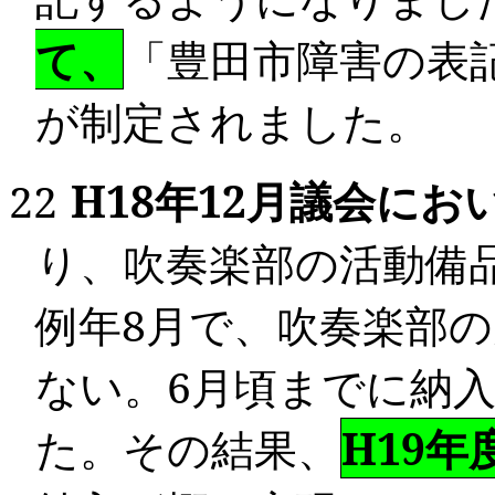
て、
「
豊田市障害の表
が制定されました。
22
H18
年
12
月
議会にお
り、吹奏楽部の活動備
例年
8
月で、吹奏楽部の
ない。
6
月頃までに納
た。その結果、
H19年