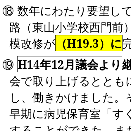
⑱
数年にわたり要望し
路（東山小学校西門前
模改修が
（
H19.3
）に
⑲
H14年12月議会より
会で取り上げるととも
し、働きかけました。
早期に病児保育室「す
することができた。ま