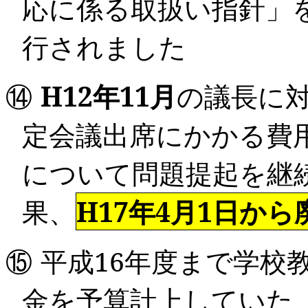
応に係る取扱い指針」
行されました
⑭
H12
年
11
月
の議長に
定会議出席にかかる費
について問題提起を継
果、
H17年
4
月
1
日
から
⑮
平成
16
年度まで学校
金を予算計上していた