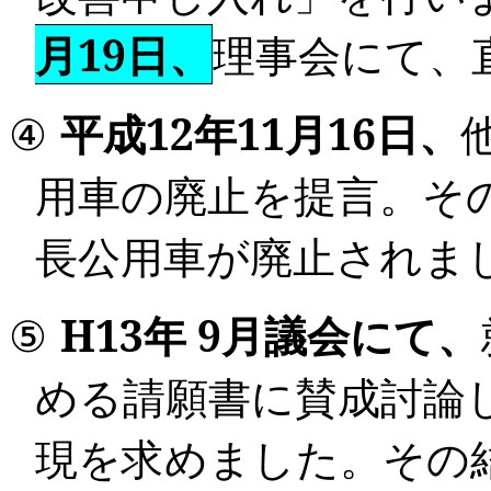
月
19
日、
理事会にて、
④
平成
12
年
11
月
16
日
、
用車の廃止を提言。
そ
長公用車が廃止されま
⑤
H13
年
9
月議会にて
、
める請願書に賛成討論
現を求めました。その