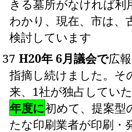
きる墓所がなければ利
わかり、現在、市は、
検討しています
37
H20
年
6
月議会で
広報
指摘し続けました。そ
来、
1
社が独占してい
年度に
初めて、提案型
たな印刷業者が印刷・