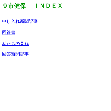
９市健保 ＩＮＤＥＸ
申し入れ
新聞記事
回答書
私たちの見解
回答
新聞記事