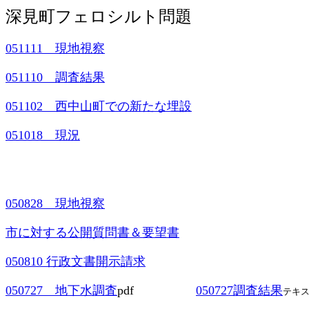
深見町フェロシルト問題
051111 現地視察
051110 調査結果
051102 西中山町での新たな埋設
051018 現況
050828 現地視察
市に対する公開質問書＆要望書
050810 行政文書開示請求
050727 地下水調査
pdf
050727調査結果
テキ