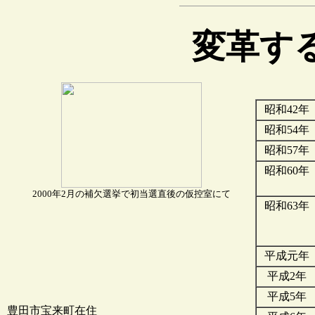
変革す
昭和42年
昭和54年
昭和57年
昭和60年
2000年2月の補欠選挙で初当選直後の仮控室にて
昭和63年
平成元年
平成2年
平成5年
豊田市宝来町在住