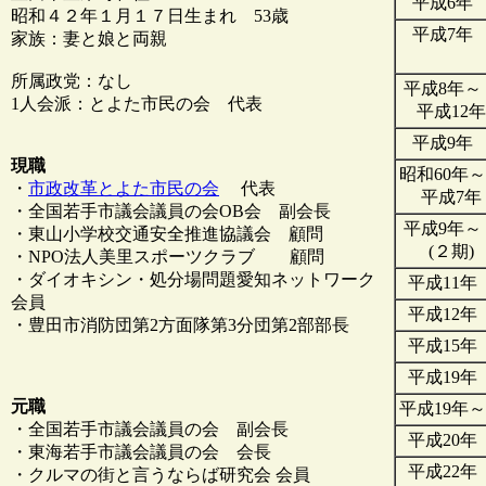
平成6年
昭和４２年１月１７日生まれ 53歳
平成7年
家族：妻と娘と両親
所属政党：なし
平成8年～
1人会派：とよた市民の会 代表
平成12年
平成9年
現職
昭和60年～
・
市政改革とよた市民の会
代表
平成7年
・全国若手市議会議員の会OB会 副会長
平成9年～
・東山小学校交通安全推進協議会 顧問
(２期)
・NPO法人美里スポーツクラブ 顧問
・ダイオキシン・処分場問題愛知ネットワーク
平成11年
会員
平成12年
・豊田市消防団第2方面隊第3分団第2部部長
平成15年
平成19年
元職
平成19年～
・全国若手市議会議員の会 副会長
平成20年
・東海若手市議会議員の会 会長
平成22年
・クルマの街と言うならば研究会 会員